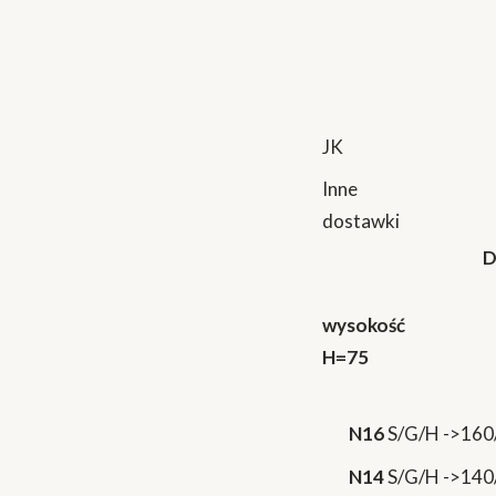
JK
Inne
dostawki
D
wysokość
H=75
N16
S/G/H ->160
N14
S/G/H ->140