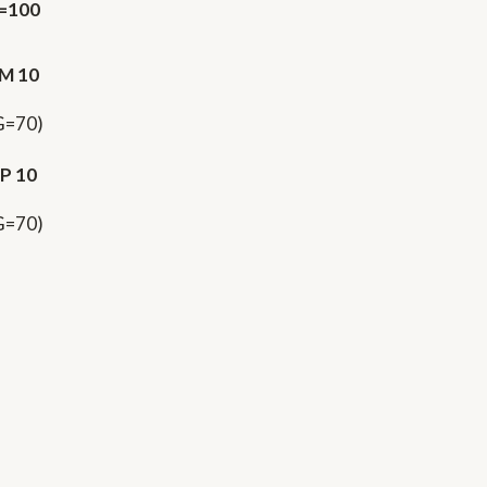
=100
JM 10
G=70)
JP 10
G=70)