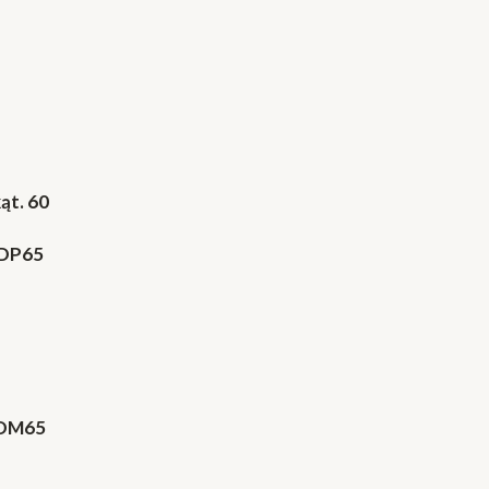
ąt. 60
DP65
DM65