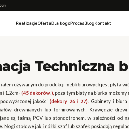
olin
Realizacje
Oferta
Dla kogo
Proces
Blog
Kontakt
acja Techniczna b
łem używanym do produkcji mebli biurowych jest płyta 
m i 1.2cm-
(45 dekorów. ),
poza tym blaty na biurka możemy r
podwyższonej jakości
(dekory 26 i 27).
Gabinety i biura
iałów drewnianych lub fornirowanych. Krawędzie drzwi 
jane są taśmą PCV lub stondotronem, w zależności od n
. Nogi stołowe jak i nóżki szaf lub szafek posiadają regul