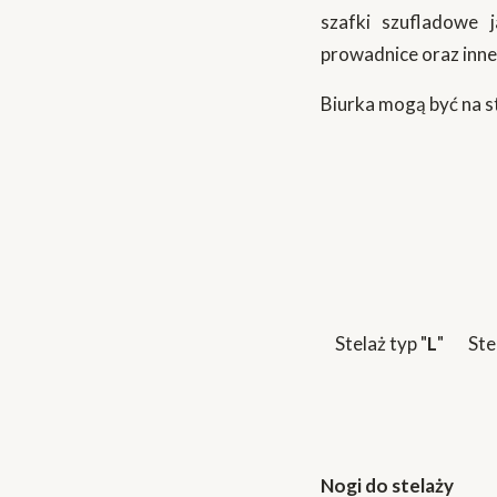
szafki szufladowe 
prowadnice oraz inne
Biurka mogą być na s
Stelaż typ "
L
"
Ste
Nogi do stelaży