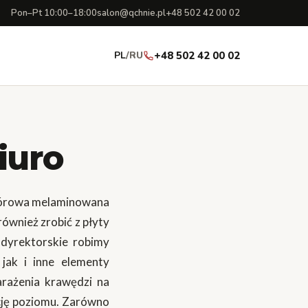
Pon–Pt 10:00–18:00
salon@qchnie.pl
+48 502 42 00 02
PL
/
RU
+48 502 42 00 02
iuro
wiórowa melaminowana
ównież zrobić z płyty
 dyrektorskie robimy
jak i inne elementy
arażenia krawędzi na
ację poziomu. Zarówno