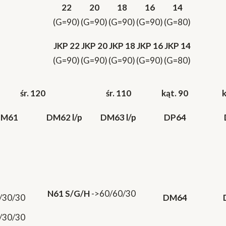
22
20
18
16
14
(G=90)
(G=90)
(G=90)
(G=90)
(G=80)
JKP 22
JKP 20
JKP 18
JKP 16
JKP 14
(G=90)
(G=90)
(G=90)
(G=90)
(G=80)
śr. 120
śr. 110
kąt. 90
k
M61
DM62 l/p
DM63 l/p
DP64
N61 S/G/H
->60/60/30
/30/30
DM64
/30/30