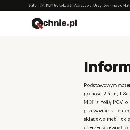
Salon: Al. KEN 50 lok. U1, Warszawa-Ursynów
·
metro Nat
Inform
Podstawowym materia
grubości 2.5cm, 1.8c
MDF z folią PCV o 
przeważnie z mater
składowe mebli okle
uderzenia zewnętrzne