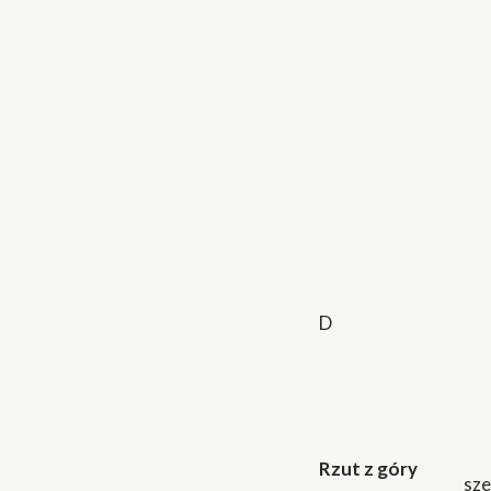
D
Rzut z góry
sze