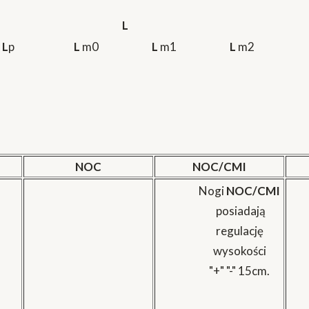
L
L
p
L
m0
L
m1
L
m2
NOC
NOC/CMI
Nogi
NOC/CMI
posiadają
regulację
wysokości
"+" "-" 15cm.