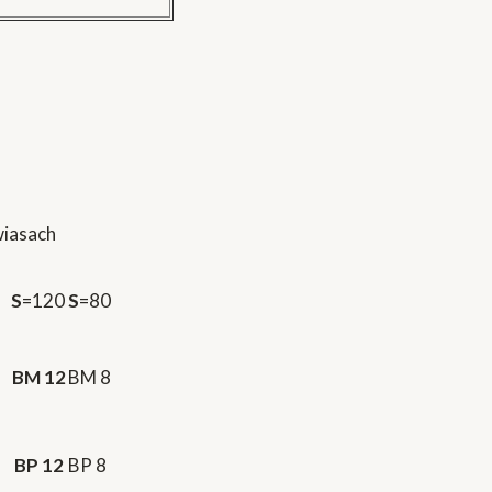
wiasach
S
=120
S
=80
BM 12
BM 8
BP 12
BP 8