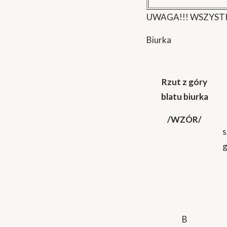
UWAGA!!! WSZYSTK
Biurka
Rzut z góry
blatu biurka
/WZÓR/
s
g
B