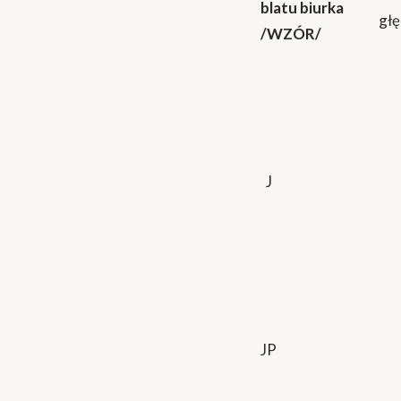
blatu biurka
głę
/WZÓR/
J
JP