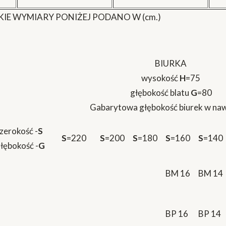
IE WYMIARY PONIŻEJ PODANO W (cm.)
BIURKA
wysokość
H
=75
głębokość blatu
G
=80
Gabarytowa głębokość biurek w na
zerokość -
S
S
=220
S
=200
S
=180
S
=160
S
=140
łębokość -
G
BM 16
BM 14
BP 16
BP 14