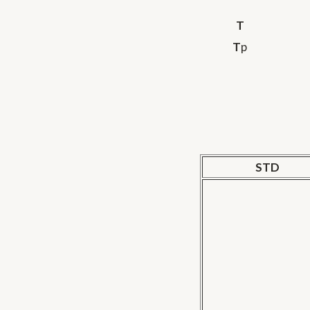
T
T
p
STD