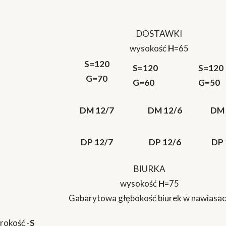
DOSTAWKI
wysokość
H
=65
S=120
S=120
S=120
G=70
G=60
G=50
DM 12/7
DM 12/6
DM 
DP 12/7
DP 12/6
DP 
BIURKA
wysokość
H
=75
Gabarytowa głębokość biurek w nawiasa
rokość -
S