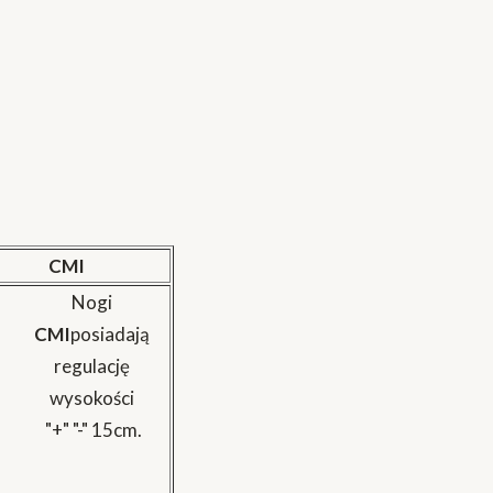
CMI
Nogi
CMI
posiadają
regulację
wysokości
"+" "-" 15cm.