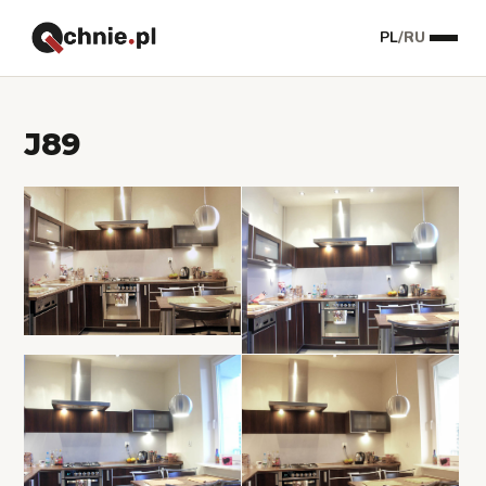
PL
/
RU
J89