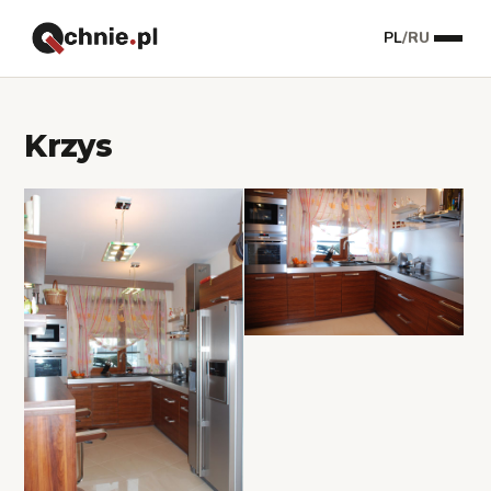
PL
/
RU
Krzys