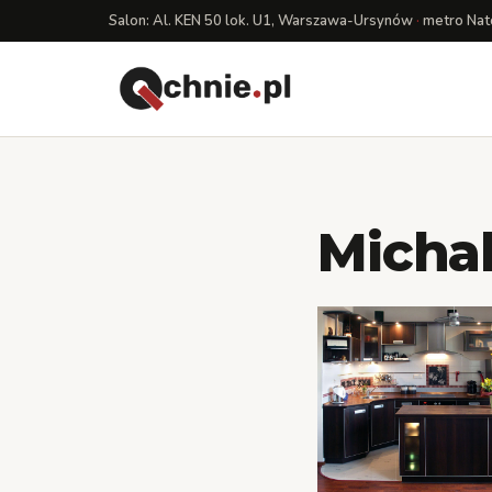
Salon: Al. KEN 50 lok. U1, Warszawa-Ursynów
·
metro Nat
Michal