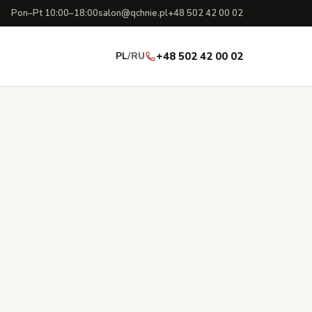
Pon–Pt 10:00–18:00
salon@qchnie.pl
+48 502 42 00 02
PL
/
RU
+48 502 42 00 02