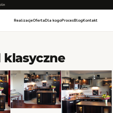
olin
Realizacje
Oferta
Dla kogo
Proces
Blog
Kontakt
 klasyczne