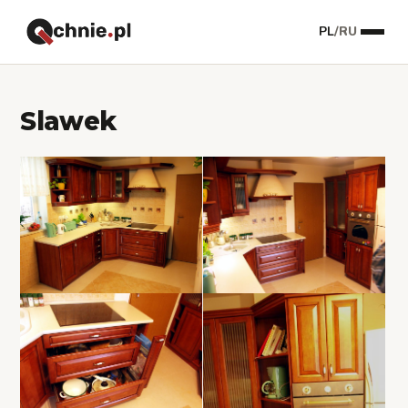
PL
/
RU
Slawek